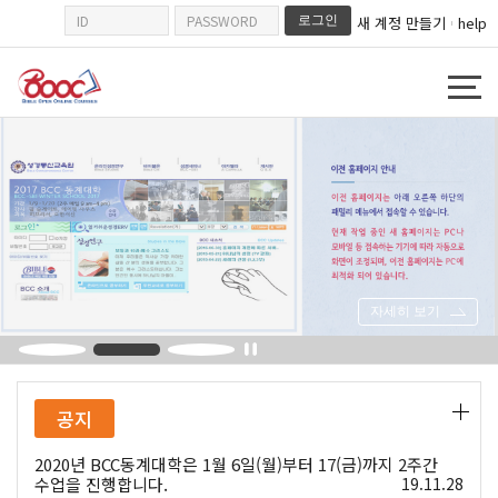
새 계정 만들기
help
|
메
인
콘
텐
츠
로
건
너
뛰
기
자세히 보기
1
2
3
공지
2020년 BCC동계대학은 1월 6일(월)부터 17(금)까지 2주간
수업을 진행합니다.
19.11.28